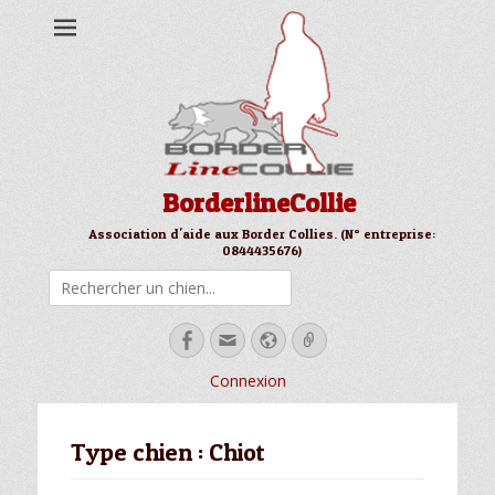
BorderlineCollie
Association d'aide aux Border Collies. (N° entreprise:
0844435676)
Rechercher
Facebook
Email
Site
Link
web
Connexion
Type chien :
Chiot