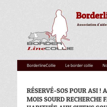
Borderl
Association d'aide
Aller
Premier menu
BorderlineCollie
Le border collie
No
au
contenu
RÉSERVÉ-SOS POUR ASI ! A
MOIS SOURD RECHERCHE F