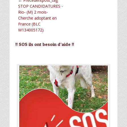
Navigation
← Précédentpost_tag
Article
STOP CANDIDATURES -
de
précédent :
Rio- (M) 2 mois-
l’article
Cherche adoptant en
France (BLC
W134005172)
!! SOS ils ont besoin d’aide !!