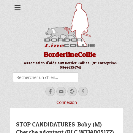
BorderlineCollie
Association d'aide aux Border Collies. (N° entreprise:
0844435676)
Rechercher
Facebook
Email
Site
Link
web
Connexion
STOP CANDIDATURES-Boby (M)
Cherche adoptant (BLC W134005172)