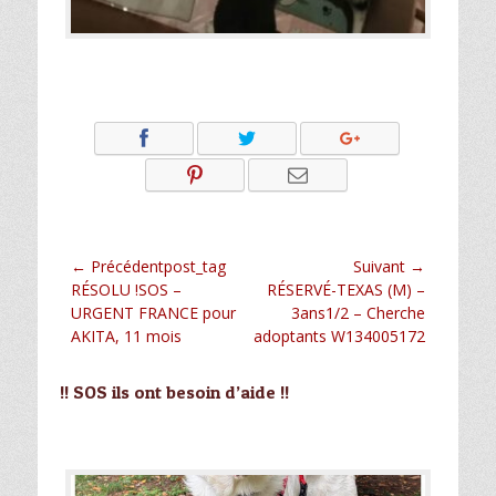
Navigation
← Précédentpost_tag
Suivant →
Article
Article
RÉSOLU !SOS –
RÉSERVÉ-TEXAS (M) –
de
précédent :
suivant :
URGENT FRANCE pour
3ans1/2 – Cherche
l’article
AKITA, 11 mois
adoptants W134005172
!! SOS ils ont besoin d’aide !!