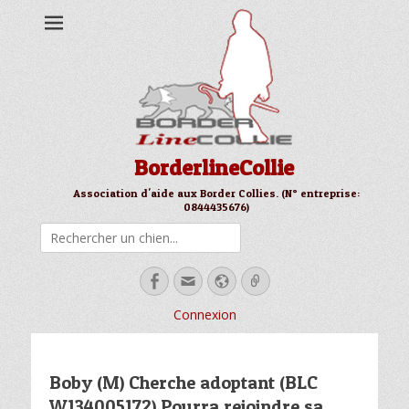
BorderlineCollie
Association d'aide aux Border Collies. (N° entreprise:
0844435676)
Rechercher
Facebook
Email
Site
Link
web
Connexion
Boby (M) Cherche adoptant (BLC
W134005172).Pourra rejoindre sa