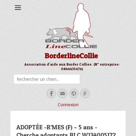
BorderlineCollie
Association d'aide aux Border Collies. (N° entreprise:
0844435676)
Rechercher
Facebook
Email
Site
Link
web
Connexion
ADOPTÉE -R’MES (F) – 5 ans -
Cherche adoptants BLC W134005172