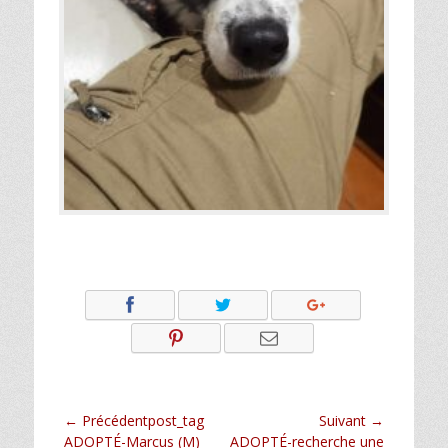
Navigation
← Précédentpost_tag
Suivant →
Article
Article
ADOPTÉ-Marcus (M)
ADOPTÉ-recherche une