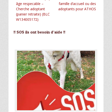
de
précédent :
suivant :
âge respecable –
famille d’accueil ou des
l’article
Cherche adoptant
adoptants pour ATHOS
(panier retraite) (BLC
W134005172)
!! SOS ils ont besoin d’aide !!