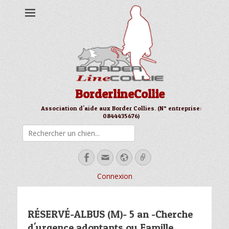
BorderlineCollie
Association d'aide aux Border Collies. (N° entreprise:
0844435676)
Rechercher
Facebook
Email
Site
Link
web
Connexion
RÉSERVÉ-ALBUS (M)- 5 an -Cherche
d'urgence adoptants ou Famille