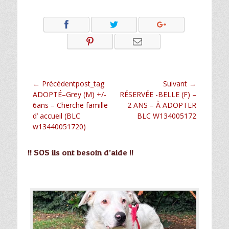
Navigation
← Précédentpost_tag
Suivant →
Article
Article
ADOPTÉ–Grey (M) +/-
RÉSERVÉE -BELLE (F) –
de
précédent :
suivant :
6ans – Cherche famille
2 ANS – À ADOPTER
l’article
d’ accueil (BLC
BLC W134005172
w13440051720)
!! SOS ils ont besoin d’aide !!