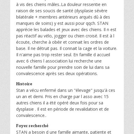
à vis des chiens mâles..La douleur ressentie en
raison de ses soucis de santé (dysplasie sévère
bilatérale + membres antérieurs arqués dû à des
manques de soins) y est aussi pour qqch. STAN
apprécie les balades et jeux avec des chiens. Il n est
pas réactif au vélo, jogger ou chien croisé. Il est à l
écoute, cherche à obéir et connait les ordres de
base. Il ne détruit pas. Il connait la cage et la voiture.
Il n'aime pas trop rester seul. En famille d accueil
avec 6 chiens l association lui recherche une
nouvelle famille pour prendre soin de lui dans sa
convalescence après ses deux opérations.
Histoire
Stan a vécu enfermé dans un "élevage" jusqu'à ces
un an et demi. Pris en charge par l asso avec 15
autres chiens il a été opéré deux fois pour sa
dysplasie . Il est en période de revalidation et de
convalescence..
Foyer recherché
STAN a besoin d une famille aimante, patiente et