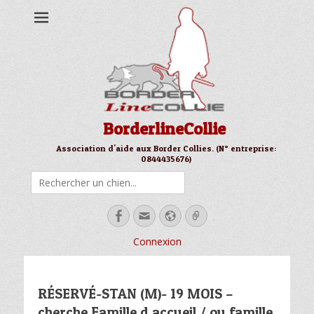
BorderlineCollie
Association d'aide aux Border Collies. (N° entreprise:
0844435676)
Rechercher
Facebook
Email
Site
Link
web
Connexion
RÉSERVÉ-STAN (M)- 19 MOIS –
cherche Famille d accueil / ou famille