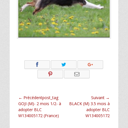
Navigation
← Précédentpost_tag
Suivant →
Article
Article
GOJI (M)- 2 mois 1/2- à
BLACK (M) 3.5 mois à
de
précédent :
suivant :
adopter BLC
adopter BLC
l’article
W134005172 (France)
W134005172