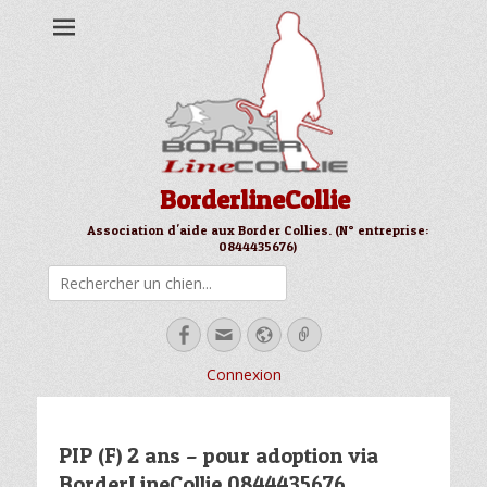
BorderlineCollie
Association d'aide aux Border Collies. (N° entreprise:
0844435676)
Rechercher
Facebook
Email
Site
Link
web
Connexion
PIP (F) 2 ans – pour adoption via
BorderLineCollie 0844435676