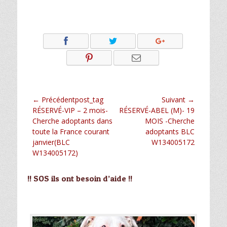
Navigation
← Précédentpost_tag
Suivant →
Article
Article
RÉSERVÉ-VIP – 2 mois-
RÉSERVÉ-ABEL (M)- 19
de
précédent :
suivant :
Cherche adoptants dans
MOIS -Cherche
l’article
toute la France courant
adoptants BLC
janvier(BLC
W134005172
W134005172)
!! SOS ils ont besoin d’aide !!