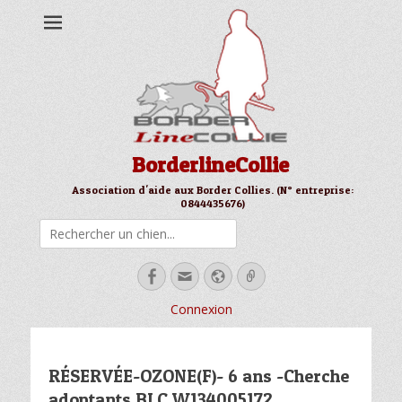
BorderlineCollie
Association d'aide aux Border Collies. (N° entreprise:
0844435676)
Rechercher
Facebook
Email
Site
Link
web
Connexion
RÉSERVÉE-OZONE(F)- 6 ans -Cherche
adoptants BLC W134005172