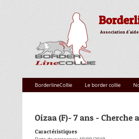
Borderl
Association d'aide
Aller
Premier menu
BorderlineCollie
Le border collie
No
au
contenu
Oizaa (F)- 7 ans - Cherche
Caractéristiques