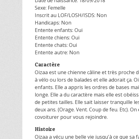
Date de naissance: 18/09/2018
Sexe: Femelle
Inscrit au LOF/LOSH/ISDS: Non
Handicaps: Non
Entente enfants: Oui
Entente chiens: Oui
Entente chats: Oui
Entente autre: Non
Caractère
Oizaa est une chienne câline et très proche d
à vélo ou lors de balades et elle adorait ça. Oi
enfants. Elle a appris les ordres de bases mais 
longe. Elle a du caractère mais elle est obéiss
de petites tailles. Elle sait laisser tranquille
deux ans. (Orage. Vent. Coup de feu. Etc). On é
covoiturer pour vous rejoindre.
Histoire
Oizaa a vécu une belle vie jusqu'à ce que sa f