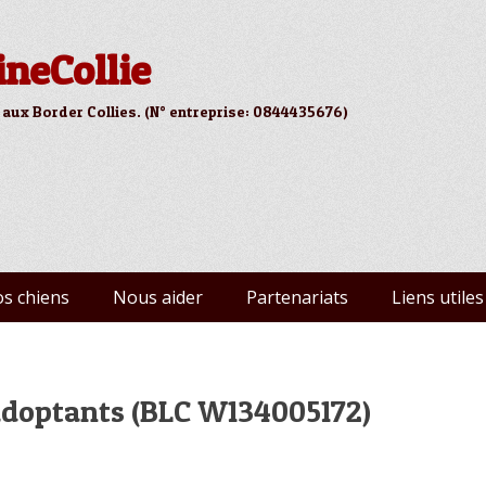
ineCollie
 aux Border Collies. (N° entreprise: 0844435676)
s chiens
Nous aider
Partenariats
Liens utiles
 adoptants (BLC W134005172)