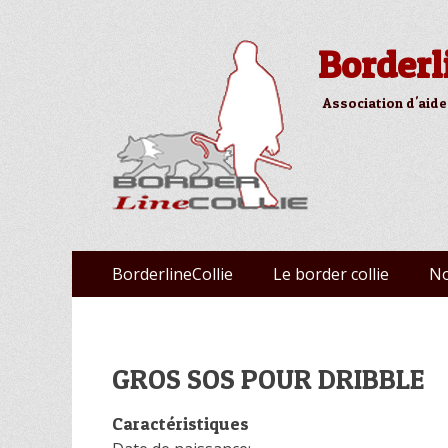
Borderl
Association d'aide
Aller
Premier menu
BorderlineCollie
Le border collie
No
au
contenu
GROS SOS POUR DRIBBLE
Caractéristiques