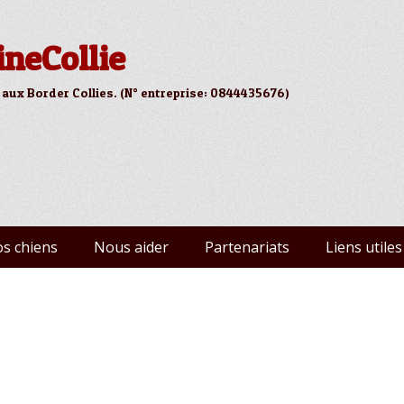
ineCollie
 aux Border Collies. (N° entreprise: 0844435676)
s chiens
Nous aider
Partenariats
Liens utiles