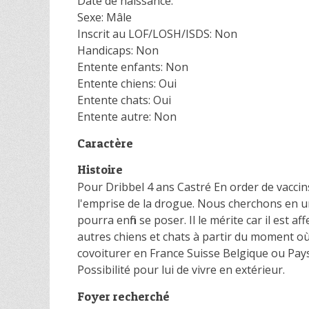
Date de naissance:
Sexe: Mâle
Inscrit au LOF/LOSH/ISDS: Non
Handicaps: Non
Entente enfants: Non
Entente chiens: Oui
Entente chats: Oui
Entente autre: Non
Caractère
Histoire
Pour Dribbel 4 ans Castré En order de vaccin
l'emprise de la drogue. Nous cherchons en ur
pourra enfin se poser. Il le mérite car il est
autres chiens et chats à partir du moment où i
covoiturer en France Suisse Belgique ou Pa
Possibilité pour lui de vivre en extérieur.
Foyer recherché