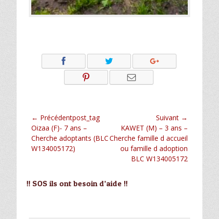
Navigation
← Précédentpost_tag
Suivant →
Article
Article
Oizaa (F)- 7 ans –
KAWET (M) – 3 ans –
de
précédent :
suivant :
Cherche adoptants (BLC
Cherche famille d accueil
l’article
W134005172)
ou famille d adoption
BLC W134005172
!! SOS ils ont besoin d’aide !!