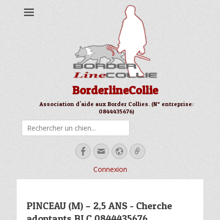
BorderlineCollie
Association d'aide aux Border Collies. (N° entreprise:
0844435676)
Rechercher
Facebook
Email
Site
Link
web
Connexion
PINCEAU (M) – 2,5 ANS - Cherche
adoptants BLC 0844435676