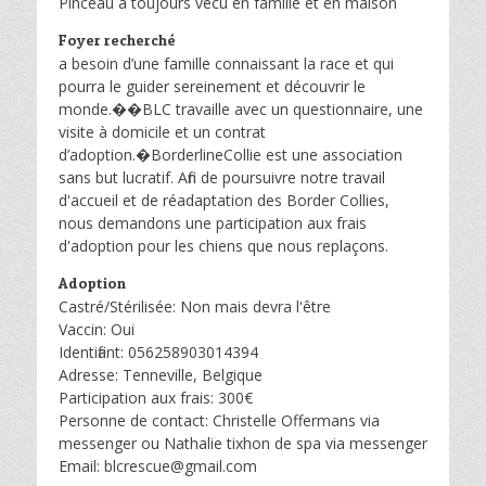
Pinceau a toujours vécu en famille et en maison
Foyer recherché
a besoin d’une famille connaissant la race et qui
pourra le guider sereinement et découvrir le
monde.��BLC travaille avec un questionnaire, une
visite à domicile et un contrat
d’adoption.�BorderlineCollie est une association
sans but lucratif. Afin de poursuivre notre travail
d'accueil et de réadaptation des Border Collies,
nous demandons une participation aux frais
d'adoption pour les chiens que nous replaçons.
Adoption
Castré/Stérilisée: Non mais devra l'être
Vaccin: Oui
Identifiant: 056258903014394
Adresse: Tenneville, Belgique
Participation aux frais: 300€
Personne de contact: Christelle Offermans via
messenger ou Nathalie tixhon de spa via messenger
Email: blcrescue@gmail.com