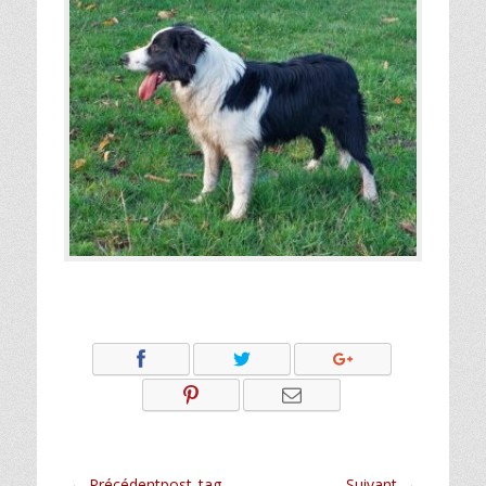
← Précédentpost_tag
Suivant →