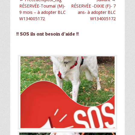
Navigation
Article
Article
RÉSERVÉE-Toumaï (M)-
RÉSERVÉE -DIXIE (F)- 7
de
précédent :
suivant :
9 mois – à adopter BLC
ans- à adopter BLC
l’article
W134005172
W134005172
!! SOS ils ont besoin d’aide !!