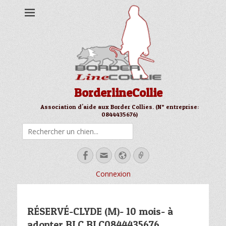
BorderlineCollie
Association d'aide aux Border Collies. (N° entreprise:
0844435676)
Rechercher
Facebook
Email
Site
Link
web
Connexion
RÉSERVÉ-CLYDE (M)- 10 mois- à
adopter BLC BLC0844435676