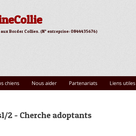
ineCollie
 aux Border Collies. (N° entreprise: 0844435676)
s chiens
Nous aider
Partenariats
Liens utiles
1/2 - Cherche adoptants