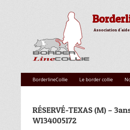
Borderl
Association d'aide
Aller
Premier menu
BorderlineCollie
Le border collie
No
au
contenu
RÉSERVÉ-TEXAS (M) – 3ans
W134005172