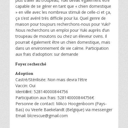
plus d’aller au troupeau, Yuki devait également être
capable de se gérer en tant que « chien domestique
» en ville avec les nombreux stimuli de celle-ci et ça,
ça s’est avéré très difficile pour lui. Quel genre de
maison pour toujours recherchons-nous pour Yuki?
Nous recherchons un emploi pour Yuki auprès d’un
troupeau de moutons ou chez un éleveur ovins. Il
pourrait également être un chien domestique, mais
dans un environnement de vie calme. Participation
aux frais d'adoption: sur demande
Foyer recherché
Adoption
Castré/Stérilisée: Non mais devra l'être
Vaccin: Oui
Identifiant: 528140000844756
Participation aux frais: 528140000844756€
Personne de contact: MAco Hoogenboom (Pays-
Bas) ou Veerle Baekelandt (Belgique) via messenger
Email: blcrescue@gmail.com