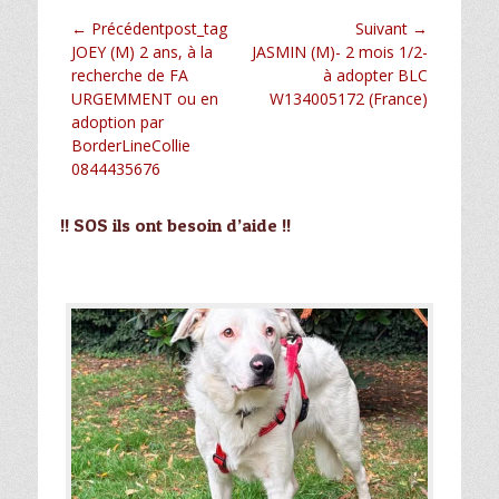
Navigation
← Précédentpost_tag
Suivant →
Article
Article
JOEY (M) 2 ans, à la
JASMIN (M)- 2 mois 1/2-
de
précédent :
suivant :
recherche de FA
à adopter BLC
l’article
URGEMMENT ou en
W134005172 (France)
adoption par
BorderLineCollie
0844435676
!! SOS ils ont besoin d’aide !!