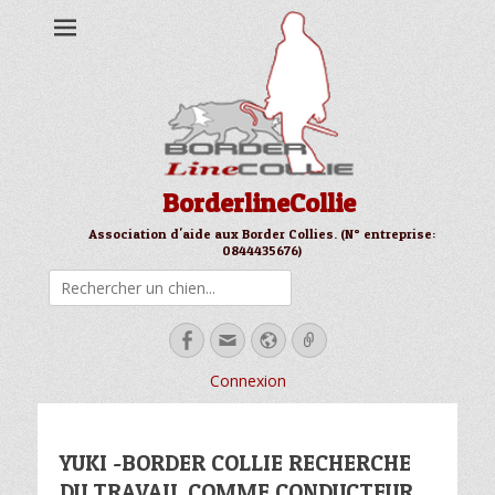
BorderlineCollie
Association d'aide aux Border Collies. (N° entreprise:
0844435676)
Rechercher
Facebook
Email
Site
Link
web
Connexion
YUKI -BORDER COLLIE RECHERCHE
DU TRAVAIL COMME CONDUCTEUR