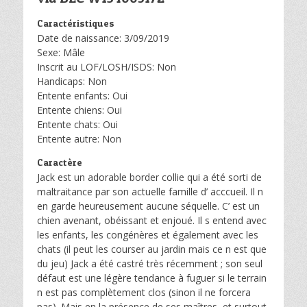
Caractéristiques
Date de naissance: 3/09/2019
Sexe: Mâle
Inscrit au LOF/LOSH/ISDS: Non
Handicaps: Non
Entente enfants: Oui
Entente chiens: Oui
Entente chats: Oui
Entente autre: Non
Caractère
Jack est un adorable border collie qui a été sorti de
maltraitance par son actuelle famille d’ acccueil. Il n
en garde heureusement aucune séquelle. C’ est un
chien avenant, obéissant et enjoué. Il s entend avec
les enfants, les congénères et également avec les
chats (il peut les courser au jardin mais ce n est que
du jeu) Jack a été castré très récemment ; son seul
défaut est une légère tendance à fuguer si le terrain
n est pas complètement clos (sinon il ne forcera
pas). Mais en la présence de ses maîtres, et surtout