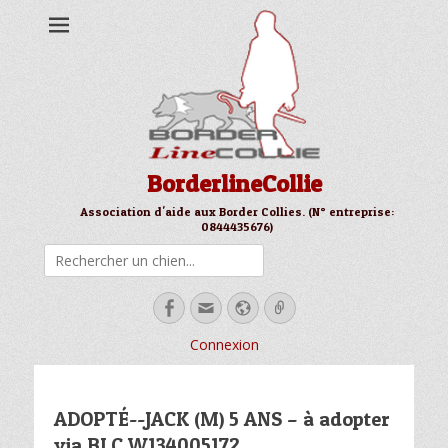
BorderlineCollie
Association d'aide aux Border Collies. (N° entreprise:
0844435676)
Rechercher
Facebook
Email
Site
Link
web
Connexion
ADOPTÉ--JACK (M) 5 ANS – à adopter
via BLC W134005172