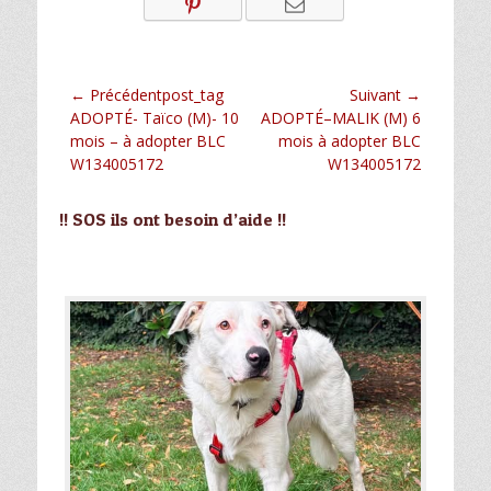
Navigation
← Précédentpost_tag
Suivant →
Article
Article
ADOPTÉ- Taïco (M)- 10
ADOPTÉ–MALIK (M) 6
de
précédent :
suivant :
mois – à adopter BLC
mois à adopter BLC
l’article
W134005172
W134005172
!! SOS ils ont besoin d’aide !!