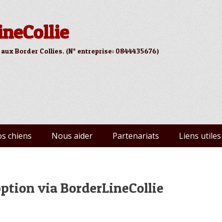
ineCollie
 aux Border Collies. (N° entreprise: 0844435676)
s chiens
Nous aider
Partenariats
Liens utiles
ption via BorderLineCollie