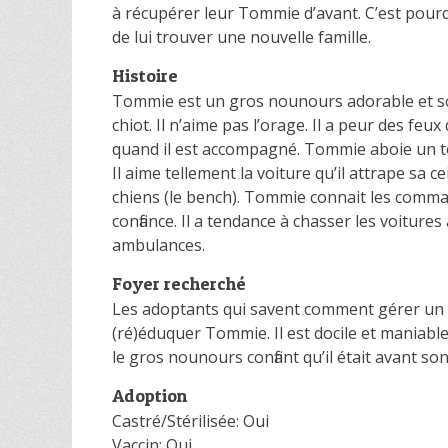
à récupérer leur Tommie d’avant. C’est pourq
de lui trouver une nouvelle famille.
Histoire
Tommie est un gros nounours adorable et soc
chiot. Il n’aime pas l’orage. Il a peur des feux d
quand il est accompagné. Tommie aboie un tou
Il aime tellement la voiture qu’il attrape sa
chiens (le bench). Tommie connait les comman
confiance. Il a tendance à chasser les voiture
ambulances.
Foyer recherché
Les adoptants qui savent comment gérer un chi
(ré)éduquer Tommie. Il est docile et maniabl
le gros nounours confiant qu’il était avant s
Adoption
Castré/Stérilisée: Oui
Vaccin: Oui