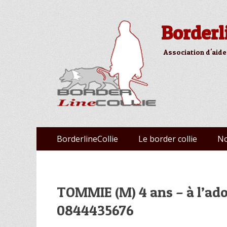
Borderl
Association d'aide
Aller
Premier menu
BorderlineCollie
Le border collie
No
au
contenu
TOMMIE (M) 4 ans – à l’ado
0844435676