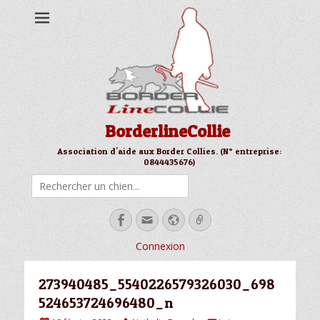
BorderlineCollie
Association d'aide aux Border Collies. (N° entreprise:
0844435676)
Rechercher
Facebook
Email
Site
Link
web
Connexion
273940485_5540226579326030_698
524653724696480_n