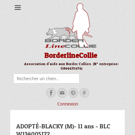
BorderlineCollie
Association d'aide aux Border Collies. (N° entreprise:
0844435676)
Rechercher
Facebook
Email
Site
Link
web
Connexion
ADOPTÉ-BLACKY (M)- 11 ans - BLC
W134005172