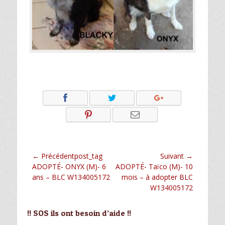
Navigation
← Précédentpost_tag
Suivant →
Article
Article
ADOPTÉ- ONYX (M)- 6
ADOPTÉ- Taïco (M)- 10
de
précédent :
suivant :
ans – BLC W134005172
mois – à adopter BLC
l’article
W134005172
!! SOS ils ont besoin d’aide !!