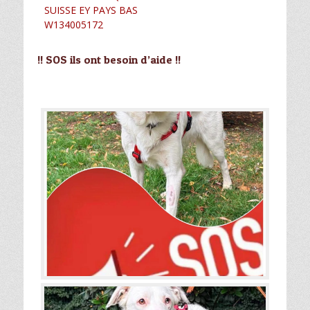
SUISSE EY PAYS BAS
W134005172
!! SOS ils ont besoin d’aide !!