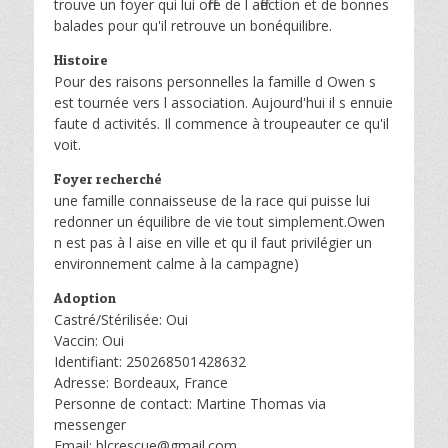
trouve un foyer qui lui offre de l affection et de bonnes
balades pour qu'il retrouve un bonéquilibre.
Histoire
Pour des raisons personnelles la famille d Owen s
est tournée vers l association. Aujourd'hui il s ennuie
faute d activités. Il commence à troupeauter ce qu'il
voit.
Foyer recherché
une famille connaisseuse de la race qui puisse lui
redonner un équilibre de vie tout simplement.Owen
n est pas à l aise en ville et qu il faut privilégier un
environnement calme à la campagne)
Adoption
Castré/Stérilisée: Oui
Vaccin: Oui
Identifiant: 250268501428632
Adresse: Bordeaux, France
Personne de contact: Martine Thomas via
messenger
Email: blcrescue@gmail.com