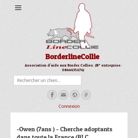
BorderlineCollie
Association d'aide aux Border Collies. (N° entreprise:
0844435676)
Rechercher
Facebook
Email
Site
Link
web
Connexion
-Owen (7ans ) - Cherche adoptants
dans toute la France (BLC