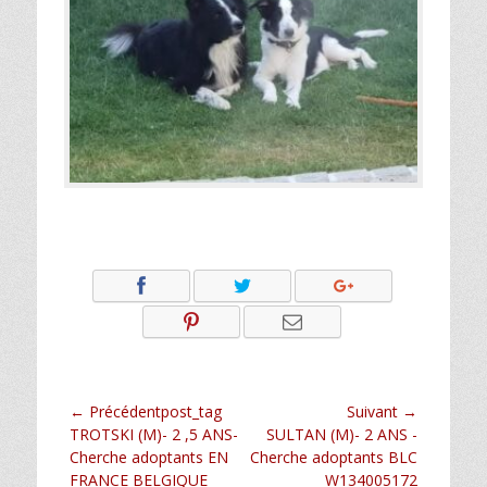
Navigation
← Précédentpost_tag
Suivant →
Article
Article
TROTSKI (M)- 2 ,5 ANS-
SULTAN (M)- 2 ANS -
de
précédent :
suivant :
Cherche adoptants EN
Cherche adoptants BLC
l’article
FRANCE BELGIQUE
W134005172