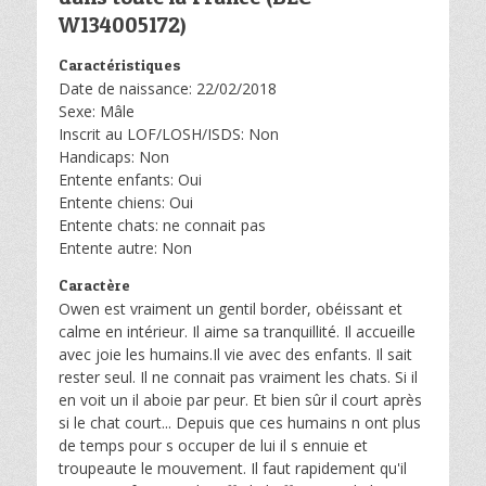
W134005172)
Caractéristiques
Date de naissance: 22/02/2018
Sexe: Mâle
Inscrit au LOF/LOSH/ISDS: Non
Handicaps: Non
Entente enfants: Oui
Entente chiens: Oui
Entente chats: ne connait pas
Entente autre: Non
Caractère
Owen est vraiment un gentil border, obéissant et
calme en intérieur. Il aime sa tranquillité. Il accueille
avec joie les humains.Il vie avec des enfants. Il sait
rester seul. Il ne connait pas vraiment les chats. Si il
en voit un il aboie par peur. Et bien sûr il court après
si le chat court... Depuis que ces humains n ont plus
de temps pour s occuper de lui il s ennuie et
troupeaute le mouvement. Il faut rapidement qu'il