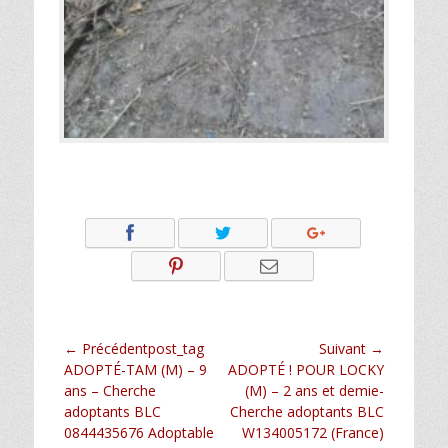
Navigation
← Précédentpost_tag
Suivant →
Article
Article
ADOPTÉ-TAM (M) – 9
ADOPTÉ ! POUR LOCKY
de
précédent :
suivant :
ans – Cherche
(M) – 2 ans et demie-
l’article
adoptants BLC
Cherche adoptants BLC
0844435676 Adoptable
W134005172 (France)