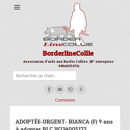
BorderlineCollie
Association d'aide aux Border Collies. (N° entreprise:
0844435676)
Rechercher
Facebook
Email
Site
Link
web
Connexion
ADOPTÉE-URGENT- BIANCA (F) 9 ans
à adopter BLC W134005172