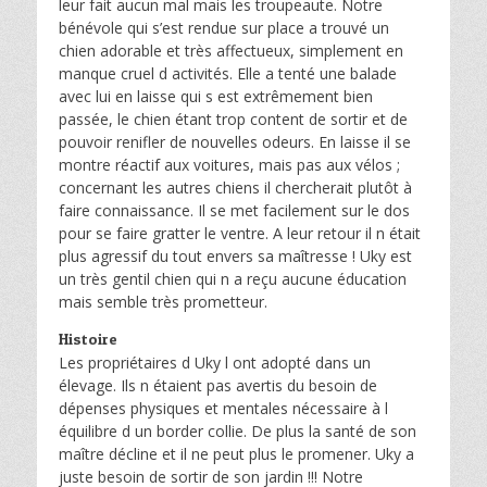
leur fait aucun mal mais les troupeaute. Notre
bénévole qui s’est rendue sur place a trouvé un
chien adorable et très affectueux, simplement en
manque cruel d activités. Elle a tenté une balade
avec lui en laisse qui s est extrêmement bien
passée, le chien étant trop content de sortir et de
pouvoir renifler de nouvelles odeurs. En laisse il se
montre réactif aux voitures, mais pas aux vélos ;
concernant les autres chiens il chercherait plutôt à
faire connaissance. Il se met facilement sur le dos
pour se faire gratter le ventre. A leur retour il n était
plus agressif du tout envers sa maîtresse ! Uky est
un très gentil chien qui n a reçu aucune éducation
mais semble très prometteur.
Histoire
Les propriétaires d Uky l ont adopté dans un
élevage. Ils n étaient pas avertis du besoin de
dépenses physiques et mentales nécessaire à l
équilibre d un border collie. De plus la santé de son
maître décline et il ne peut plus le promener. Uky a
juste besoin de sortir de son jardin !!! Notre