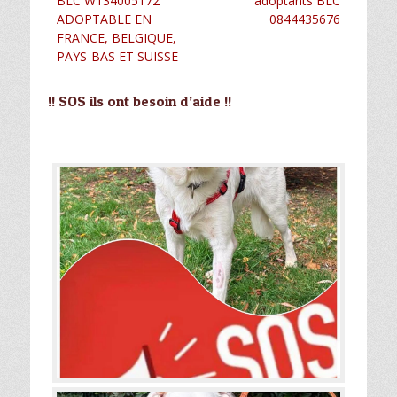
BLC W134005172
adoptants BLC
ADOPTABLE EN
0844435676
FRANCE, BELGIQUE,
PAYS-BAS ET SUISSE
!! SOS ils ont besoin d’aide !!