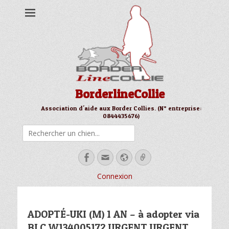
BorderlineCollie
Association d'aide aux Border Collies. (N° entreprise:
0844435676)
Rechercher
Facebook
Email
Site
Link
web
Connexion
ADOPTÉ-UKI (M) 1 AN – à adopter via
BLC W134005172 URGENT URGENT