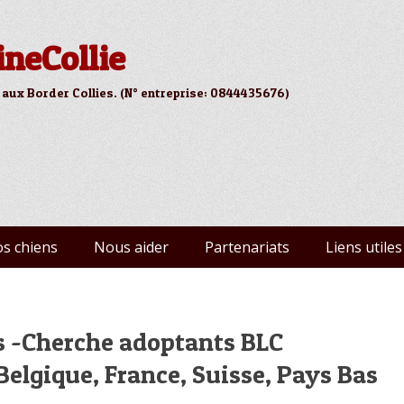
ineCollie
 aux Border Collies. (N° entreprise: 0844435676)
s chiens
Nous aider
Partenariats
Liens utiles
s -Cherche adoptants BLC
elgique, France, Suisse, Pays Bas