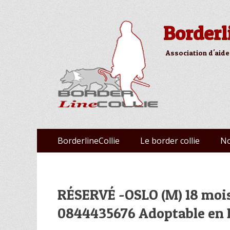
Borderl
Association d'aide
Aller
Premier menu
BorderlineCollie
Le border collie
No
au
contenu
RÉSERVÉ -OSLO (M) 18 moi
0844435676 Adoptable en B