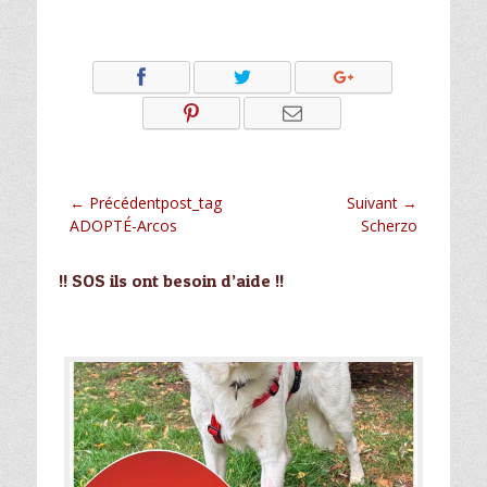
Navigation
← Précédentpost_tag
Suivant →
Article
Article
ADOPTÉ-Arcos
Scherzo
de
précédent :
suivant :
l’article
!! SOS ils ont besoin d’aide !!