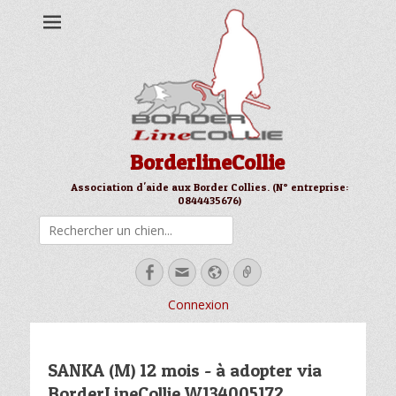
BorderlineCollie
Association d'aide aux Border Collies. (N° entreprise:
0844435676)
Rechercher
Facebook
Email
Site
Link
web
Connexion
SANKA (M) 12 mois - à adopter via
BorderLineCollie W134005172