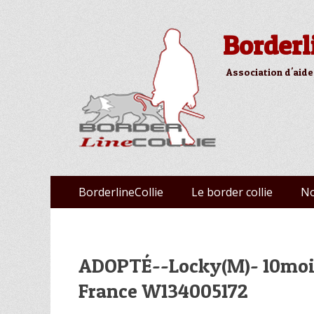
Borderl
Association d'aide
Aller
Premier menu
BorderlineCollie
Le border collie
No
au
contenu
ADOPTÉ--Locky(M)- 10mois
France W134005172