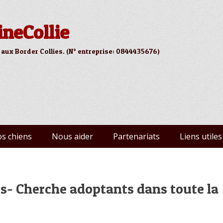
ineCollie
 aux Border Collies. (N° entreprise: 0844435676)
s chiens
Nous aider
Partenariats
Liens utiles
- Cherche adoptants dans toute la