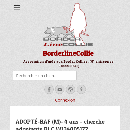
BorderlineCollie
Association d'aide aux Border Collies. (N° entreprise:
0844435676)
Rechercher
Facebook
Email
Site
Link
web
Connexion
ADOPTÉ-RAF (M)- 4 ans - cherche
adoptants BLC W134005172