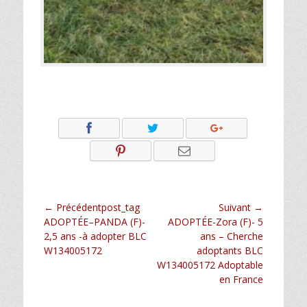
Navigation
← Précédentpost_tag
Suivant →
Article
Article
ADOPTÉE–PANDA (F)-
ADOPTÉE-Zora (F)- 5
de
précédent :
suivant :
2,5 ans -à adopter BLC
ans – Cherche
l’article
W134005172
adoptants BLC
W134005172 Adoptable
en France