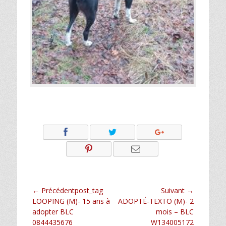
Navigation
← Précédentpost_tag
Suivant →
Article
Article
LOOPING (M)- 15 ans à
ADOPTÉ-TEXTO (M)- 2
de
précédent :
suivant :
adopter BLC
mois – BLC
l’article
0844435676
W134005172