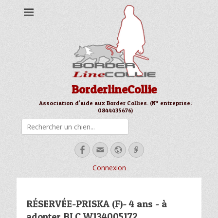
BorderlineCollie
Association d'aide aux Border Collies. (N° entreprise:
0844435676)
Rechercher
Facebook
Email
Site
Link
web
Connexion
RÉSERVÉE-PRISKA (F)- 4 ans - à
adopter BLC W134005172