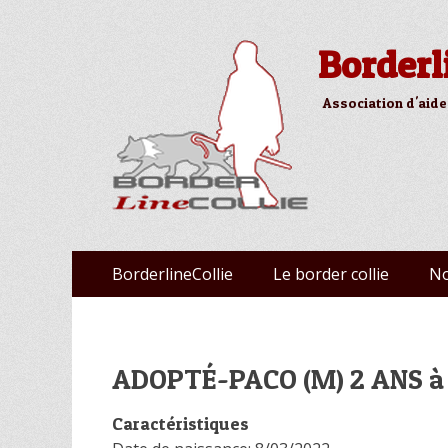
Borderl
Association d'aide
Aller
Premier menu
BorderlineCollie
Le border collie
No
au
contenu
ADOPTÉ-PACO (M) 2 ANS à
Caractéristiques