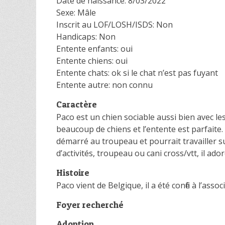
Date de naissance: 8/03/2022
Sexe: Mâle
Inscrit au LOF/LOSH/ISDS: Non
Handicaps: Non
Entente enfants: oui
Entente chiens: oui
Entente chats: ok si le chat n’est pas fuyant
Entente autre: non connu
Caractère
Paco est un chien sociable aussi bien avec le
beaucoup de chiens et l’entente est parfaite. 
démarré au troupeau et pourrait travailler s
d’activités, troupeau ou cani cross/vtt, il ado
Histoire
Paco vient de Belgique, il a été confié à l’asso
Foyer recherché
Adoption