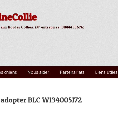
ineCollie
 aux Border Collies. (N° entreprise: 0844435676)
s chiens
Nous aider
Partenariats
Liens utiles
 adopter BLC W134005172