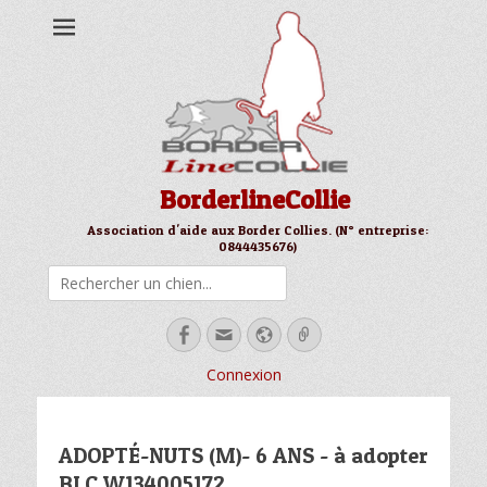
BorderlineCollie
Association d'aide aux Border Collies. (N° entreprise:
0844435676)
Rechercher
Facebook
Email
Site
Link
web
Connexion
ADOPTÉ-NUTS (M)- 6 ANS - à adopter
BLC W134005172