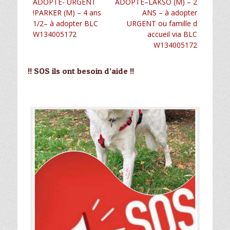
Article
Article
ADOPTÉ- URGENT
ADOPTÉ–LAKSO (M) – 2
de
précédent :
suivant :
!PARKER (M) – 4 ans
ANS – à adopter
l’article
1/2– à adopter BLC
URGENT ou famille d
W134005172
accueil via BLC
W134005172
!! SOS ils ont besoin d’aide !!