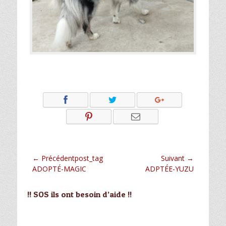
Navigation
← Précédentpost_tag
Suivant →
Article
Article
ADOPTÉ-MAGIC
ADPTÉE-YUZU
de
précédent :
suivant :
l’article
!! SOS ils ont besoin d’aide !!