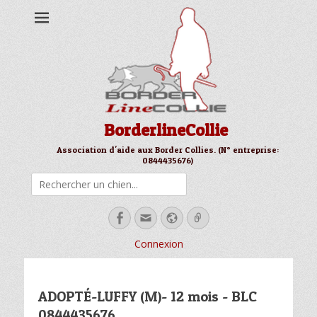
BorderlineCollie
Association d'aide aux Border Collies. (N° entreprise:
0844435676)
Rechercher
Facebook
Email
Site
Link
web
Connexion
ADOPTÉ-LUFFY (M)- 12 mois - BLC
0844435676