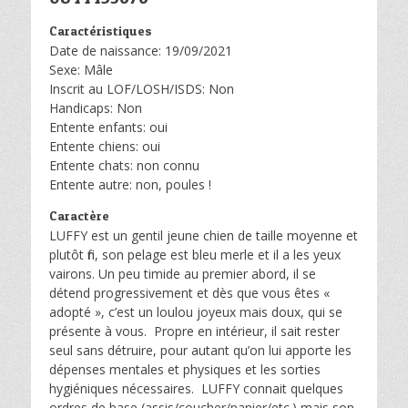
Caractéristiques
Date de naissance: 19/09/2021
Sexe: Mâle
Inscrit au LOF/LOSH/ISDS: Non
Handicaps: Non
Entente enfants: oui
Entente chiens: oui
Entente chats: non connu
Entente autre: non, poules !
Caractère
LUFFY est un gentil jeune chien de taille moyenne et
plutôt fin, son pelage est bleu merle et il a les yeux
vairons. Un peu timide au premier abord, il se
détend progressivement et dès que vous êtes «
adopté », c’est un loulou joyeux mais doux, qui se
présente à vous. Propre en intérieur, il sait rester
seul sans détruire, pour autant qu’on lui apporte les
dépenses mentales et physiques et les sorties
hygiéniques nécessaires. LUFFY connait quelques
ordres de base (assis/coucher/panier/etc.) mais son