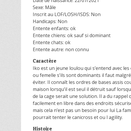
Date de naissance: 22/07/2021
Sexe: Mâle
Inscrit au LOF/LOSH/ISDS: Non
Handicaps: Non
Entente enfants: ok
Entente chiens: ok sauf si dominant
Entente chats: ok
Entente autre: non connu
Caractère
Iko est un jeune loulou qui s’entend avec les
ou femelle s’ils sont dominants il faut malgré 
éviter. Il connaît les ordres de bases assis co
maison lorsqu’il est seul il détruit sauf lorsqu
de la cage serait une solution. Il a du rappel 
facilement en libre dans des endroits sécurisé
mais cela n’est pas un besoin pour lui La famil
pourrait tenter le canicross et ou l agility.
Histoire