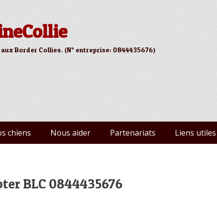
ineCollie
 aux Border Collies. (N° entreprise: 0844435676)
s chiens
Nous aider
Partenariats
Liens utiles
opter BLC 0844435676