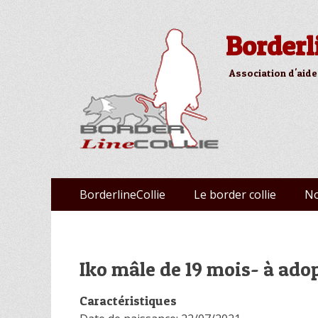
Borderl
Association d'aide
Aller
Premier menu
BorderlineCollie
Le border collie
No
au
contenu
Iko mâle de 19 mois- à ad
Caractéristiques