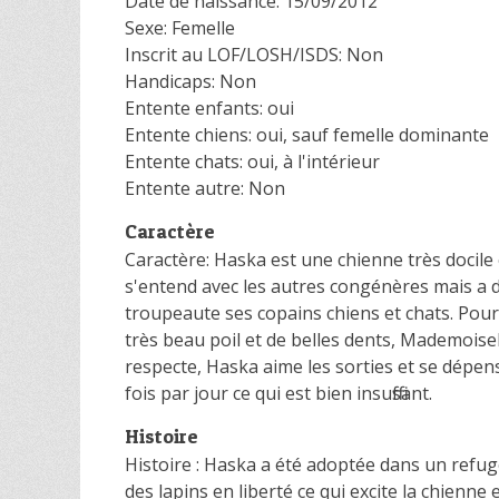
Date de naissance: 15/09/2012
Sexe: Femelle
Inscrit au LOF/LOSH/ISDS: Non
Handicaps: Non
Entente enfants: oui
Entente chiens: oui, sauf femelle dominante
Entente chats: oui, à l'intérieur
Entente autre: Non
Caractère
Caractère: Haska est une chienne très docile 
s'entend avec les autres congénères mais a d
troupeaute ses copains chiens et chats. Pour
très beau poil et de belles dents, Mademoise
respecte, Haska aime les sorties et se dépens
fois par jour ce qui est bien insuffisant.
Histoire
Histoire : Haska a été adoptée dans un refug
des lapins en liberté ce qui excite la chien