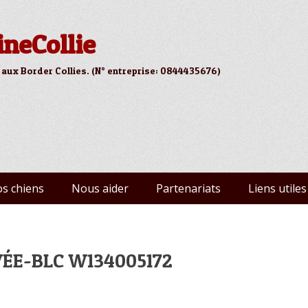
ineCollie
 aux Border Collies. (N° entreprise: 0844435676)
s chiens
Nous aider
Partenariats
Liens utiles
RVÉE-BLC W134005172