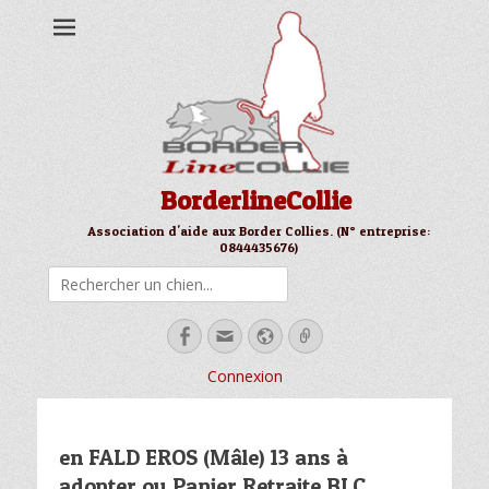
BorderlineCollie
Association d'aide aux Border Collies. (N° entreprise:
0844435676)
Rechercher
Facebook
Email
Site
Link
web
Connexion
en FALD EROS (Mâle) 13 ans à
adopter ou Panier Retraite BLC