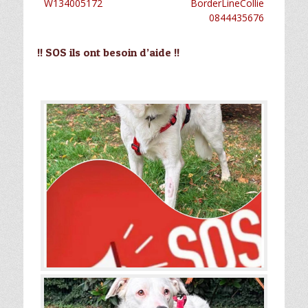
W134005172
BorderLineCollie
0844435676
!! SOS ils ont besoin d’aide !!