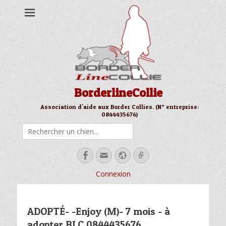
BorderlineCollie
Association d'aide aux Border Collies. (N° entreprise:
0844435676)
Rechercher
Facebook
Email
Site
Link
web
Connexion
ADOPTÉ- -Enjoy (M)- 7 mois - à
adopter BLC 0844435676