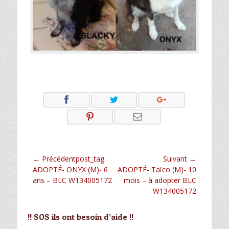
Navigation
← Précédentpost_tag
Suivant →
Article
Article
ADOPTÉ- ONYX (M)- 6
ADOPTÉ- Taïco (M)- 10
de
précédent :
suivant :
ans – BLC W134005172
mois – à adopter BLC
l’article
W134005172
!! SOS ils ont besoin d’aide !!