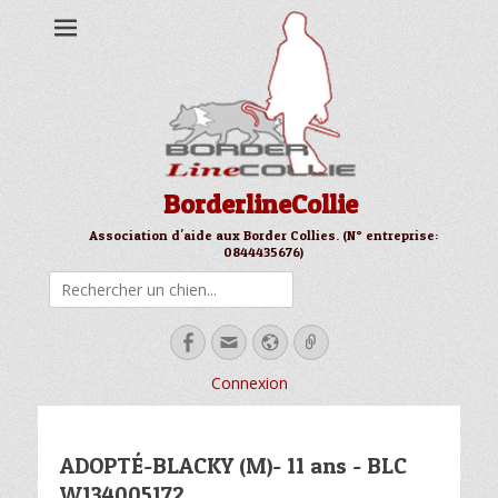
BorderlineCollie
Association d'aide aux Border Collies. (N° entreprise:
0844435676)
Rechercher
Facebook
Email
Site
Link
web
Connexion
ADOPTÉ-BLACKY (M)- 11 ans - BLC
W134005172