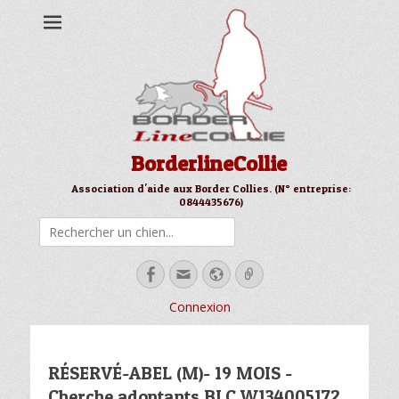
BorderlineCollie
Association d'aide aux Border Collies. (N° entreprise:
0844435676)
Rechercher
Facebook
Email
Site
Link
web
Connexion
RÉSERVÉ-ABEL (M)- 19 MOIS -
Cherche adoptants BLC W134005172