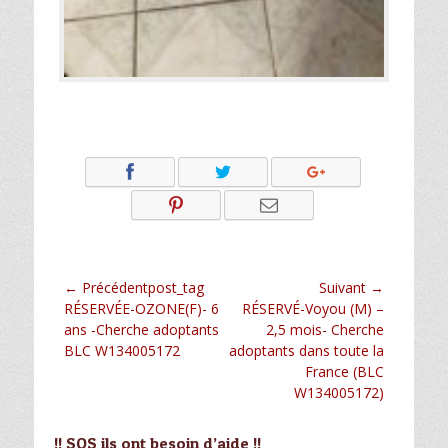
Navigation
← Précédentpost_tag
Suivant →
Article
Article
RÉSERVÉE-OZONE(F)- 6
RÉSERVÉ-Voyou (M) –
de
précédent :
suivant :
ans -Cherche adoptants
2,5 mois- Cherche
l’article
BLC W134005172
adoptants dans toute la
France (BLC
W134005172)
!! SOS ils ont besoin d’aide !!