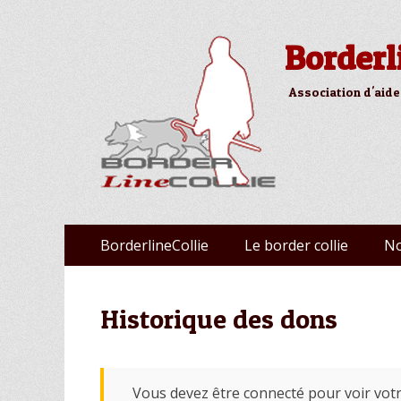
Borderl
Association d'aide
Aller
Premier menu
BorderlineCollie
Le border collie
No
au
contenu
Historique des dons
Vous devez être connecté pour voir votre