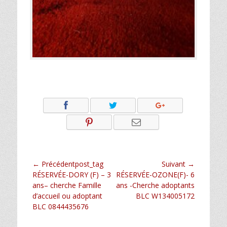
Navigation
← Précédentpost_tag
Suivant →
Article
Article
RÉSERVÉE-DORY (F) – 3
RÉSERVÉE-OZONE(F)- 6
de
précédent :
suivant :
ans– cherche Famille
ans -Cherche adoptants
l’article
d’accueil ou adoptant
BLC W134005172
BLC 0844435676