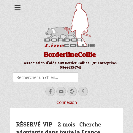
BorderlineCollie
Association d'aide aux Border Collies. (N° entreprise:
0844435676)
Rechercher
Facebook
Email
Site
Link
web
Connexion
RÉSERVÉ-VIP - 2 mois- Cherche
adoptants dans toute la France