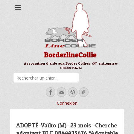
BorderlineCollie
Association d'aide aux Border Collies. (N° entreprise:
0844435676)
Rechercher
Facebook
Email
Site
Link
web
Connexion
ADOPTÉ-Vaïko (M)- 23 mois -Cherche
adoptant BLC 0844435676 *Adoptable