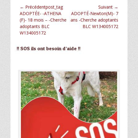
Navigation
← Précédentpost_tag
Suivant →
Article
Article
ADOPTÉE- -ATHENA
ADOPTÉ-Newton(M)- 7
de
précédent :
suivant :
(F)- 18 mois – -Cherche
ans -Cherche adoptants
l’article
adoptants BLC
BLC W134005172
W134005172
!! SOS ils ont besoin d’aide !!