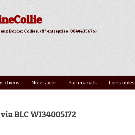
ineCollie
 aux Border Collies. (N° entreprise: 0844435676)
s chiens
Nous aider
Partenariats
Liens utiles
 via BLC W134005172