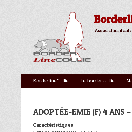
Borderl
Association d'aide
Aller
Premier menu
BorderlineCollie
Le border collie
No
au
contenu
ADOPTÉE-EMIE (F) 4 ANS –
Caractéristiques