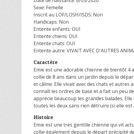
Date de naissance: 6/03/2020
Sexe: Femelle
Inscrit au LOF/LOSH/ISDS: Non
Handicaps: Non
Entente enfants: OUI
Entente chiens: OUI
Entente chats: OUI
Entente autre: VIVAIT AVEC D'AUTRES ANIM
Caractère
Emie est une adorable chienne de bientôt 4 a
collie de 8 ans dans un jardin depuis le dépar
et câline. Elle vivait avec des chats et autre
connaît les ordres de base et a fait un peu de c
apprécie beaucoup les grandes balades. Elle 
toutes les deux sans rien détruire (si elle es
Histoire
Emie est une tres gentille chienne qui vit ac
collie également depuis le départ précipité d