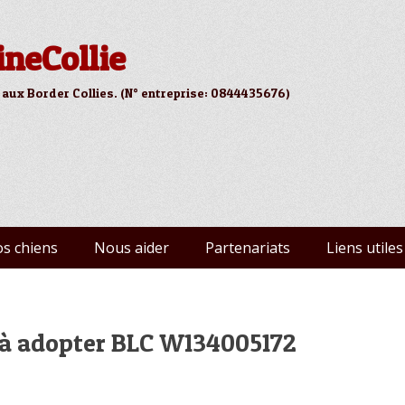
ineCollie
 aux Border Collies. (N° entreprise: 0844435676)
s chiens
Nous aider
Partenariats
Liens utiles
à adopter BLC W134005172