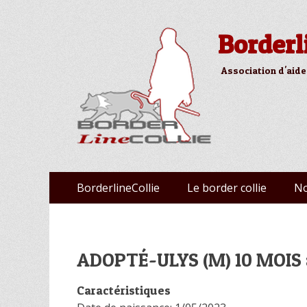
Borderl
Association d'aide
Aller
Premier menu
BorderlineCollie
Le border collie
No
au
contenu
ADOPTÉ-ULYS (M) 10 MOIS 
Caractéristiques