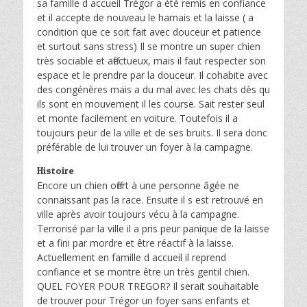
sa famille d accueil Trégor a été remis en confiance
et il accepte de nouveau le harnais et la laisse ( a
condition que ce soit fait avec douceur et patience
et surtout sans stress) Il se montre un super chien
très sociable et affectueux, mais il faut respecter son
espace et le prendre par la douceur. Il cohabite avec
des congénères mais a du mal avec les chats dès qu
ils sont en mouvement il les course. Sait rester seul
et monte facilement en voiture. Toutefois il a
toujours peur de la ville et de ses bruits. Il sera donc
préférable de lui trouver un foyer à la campagne.
Histoire
Encore un chien offert à une personne âgée ne
connaissant pas la race. Ensuite il s est retrouvé en
ville après avoir toujours vécu à la campagne.
Terrorisé par la ville il a pris peur panique de la laisse
et a fini par mordre et être réactif à la laisse.
Actuellement en famille d accueil il reprend
confiance et se montre être un très gentil chien.
QUEL FOYER POUR TREGOR? Il serait souhaitable
de trouver pour Trégor un foyer sans enfants et