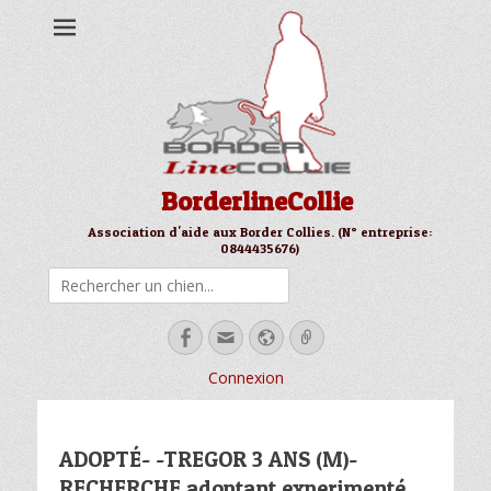
BorderlineCollie
Association d'aide aux Border Collies. (N° entreprise:
0844435676)
Rechercher
Facebook
Email
Site
Link
web
Connexion
ADOPTÉ- -TREGOR 3 ANS (M)-
RECHERCHE adoptant experimenté