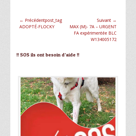
Navigation
← Précédentpost_tag
Suivant →
Article
Article
ADOPTÉ-FLOCKY
MAX (M)- 7A – URGENT
de
précédent :
suivant :
FA expérimentée BLC
l’article
W134005172
!! SOS ils ont besoin d’aide !!