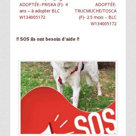
Article
Article
ADOPTÉE–PRISKA (F)- 4
ADOPTÉE-
de
précédent :
suivant :
ans – à adopter BLC
TRUCMUCHE/TOSCA
l’article
W134005172
(F)- 2.5 mois – BLC
W134005172
!! SOS ils ont besoin d’aide !!