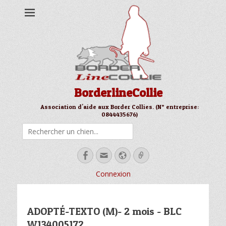
BorderlineCollie
Association d'aide aux Border Collies. (N° entreprise:
0844435676)
Rechercher
Facebook
Email
Site
Link
web
Connexion
ADOPTÉ-TEXTO (M)- 2 mois - BLC
W134005172