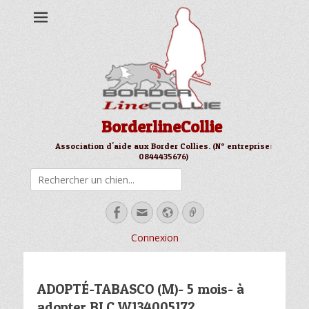
BorderlineCollie
Association d'aide aux Border Collies. (N° entreprise:
0844435676)
Rechercher
Facebook
Email
Site
Link
web
Connexion
ADOPTÉ-TABASCO (M)- 5 mois- à
adopter BLC W134005172