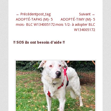
Navigation
← Précédentpost_tag
Suivant →
Article
Article
ADOPTÉ-TAPAS (M)- 5
ADOPTÉ-TIMY (M)- 5
de
précédent :
suivant :
mois- BLC W134005172
mois 1/2- à adopter BLC
l’article
W134005172
!! SOS ils ont besoin d’aide !!