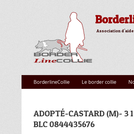
Borderl
Association d'aide
Aller
Premier menu
BorderlineCollie
Le border collie
No
au
contenu
ADOPTÉ-CASTARD (M)- 3 1 /2
BLC 0844435676