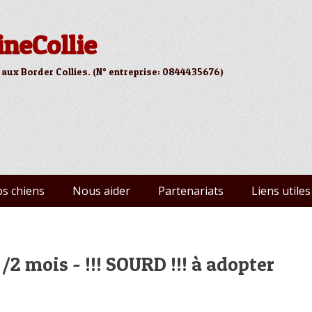
ineCollie
 aux Border Collies. (N° entreprise: 0844435676)
s chiens
Nous aider
Partenariats
Liens utiles
 mois - !!! SOURD !!! à adopter