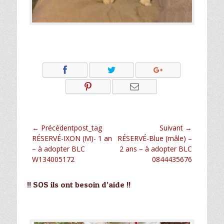
Navigation
← Précédentpost_tag
Suivant →
Article
Article
RÉSERVÉ-IXON (M)- 1 an
RÉSERVÉ-Blue (mâle) –
de
précédent :
suivant :
– à adopter BLC
2 ans – à adopter BLC
l’article
W134005172
0844435676
!! SOS ils ont besoin d’aide !!