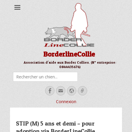
BorderlineCollie
Association d'aide aux Border Collies. (N° entreprise:
0844435676)
Rechercher
Facebook
Email
Site
Link
web
Connexion
STIP (M) 5 ans et demi – pour
adoption via BorderLineCollie