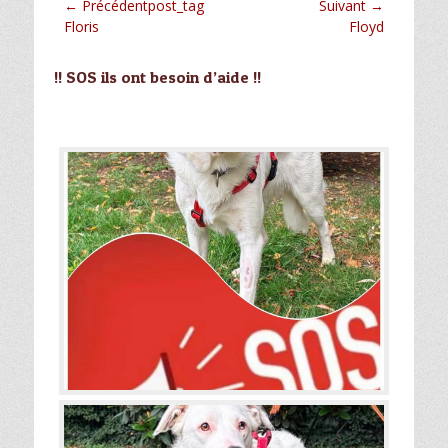
Navigation
← Précédentpost_tag
Suivant →
Article
Article
Floris
Floyd
de
précédent :
suivant :
l’article
!! SOS ils ont besoin d’aide !!