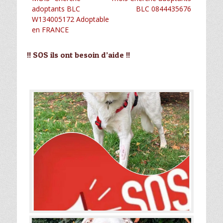
l’article
adoptants BLC
BLC 0844435676
W134005172 Adoptable
en FRANCE
!! SOS ils ont besoin d’aide !!