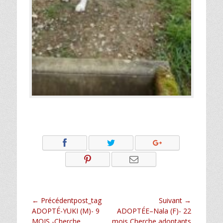
Navigation
← Précédentpost_tag
Suivant →
Article
Article
ADOPTÉ-YUKI (M)- 9
ADOPTÉE–Nala (F)- 22
de
précédent :
suivant :
MOIS -Cherche
mois Cherche adoptants