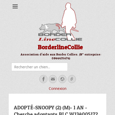
BorderlineCollie
Association d'aide aux Border Collies. (N° entreprise:
0844435676)
Rechercher
Facebook
Email
Site
Link
web
Connexion
ADOPTÉ-SNOOPY (2) (M)- 1 AN -
Cherche adoptants BLC W134005172