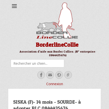
BorderlineCollie
Association d'aide aux Border Collies. (N° entreprise:
0844435676)
Rechercher
Facebook
Email
Site
Link
web
Connexion
SISKA (F)- 14 mois - SOURDE- à
adopter BLC 0844435676