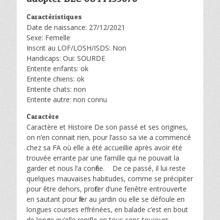
Caractéristiques
Date de naissance: 27/12/2021
Sexe: Femelle
Inscrit au LOF/LOSH/ISDS: Non
Handicaps: Oui: SOURDE
Entente enfants: ok
Entente chiens: ok
Entente chats: non
Entente autre: non connu
Caractère
Caractère et Histoire De son passé et ses origines,
on n’en connait rien, pour l’asso sa vie a commencé
chez sa FA où elle a été accueillie après avoir été
trouvée errante par une famille qui ne pouvait la
garder et nous l’a confiée. De ce passé, il lui reste
quelques mauvaises habitudes, comme se précipiter
pour être dehors, profiter d’une fenêtre entrouverte
en sautant pour filer au jardin ou elle se défoule en
longues courses effrénées, en balade c’est en bout
de longe qu’elle renifle en tous sens toujours