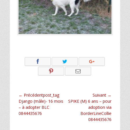
Navigation
← Précédentpost_tag
Suivant →
Article
Article
Django (mâle)- 16 mois
SPIKE (M) 6 ans – pour
de
précédent :
suivant :
– à adopter BLC
adoption via
l’article
0844435676
BorderLineCollie
0844435676