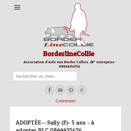
BorderlineCollie
Association d'aide aux Border Collies. (N° entreprise:
0844435676)
Rechercher
Facebook
Email
Site
Link
web
Connexion
ADOPTÉE-- Sally (F)- 5 ans - à
adopter BLC 0844435676