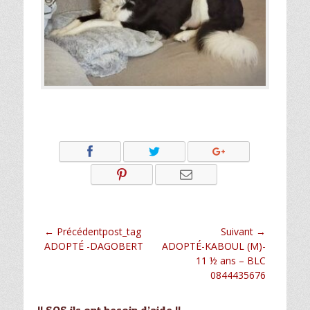
Navigation
← Précédentpost_tag
Suivant →
Article
Article
ADOPTÉ -DAGOBERT
ADOPTÉ-KABOUL (M)-
de
précédent :
suivant :
11 ½ ans – BLC
l’article
0844435676